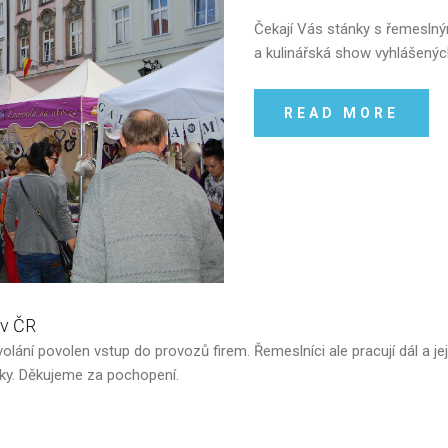
Čekají Vás stánky s řemeslným
a kulinářská show vyhlášenýc
READ MORE
v
ČR
olání povolen vstup do provozů firem. Řemeslníci ale pracují dál a je
zky. Děkujeme za pochopení.