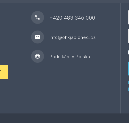
+420 483 346 000
info@ohkjablonec.cz
Podnikání v Polsku
T
©
2026
Za řemeslem.
Tento web vytvořil Web7.cz