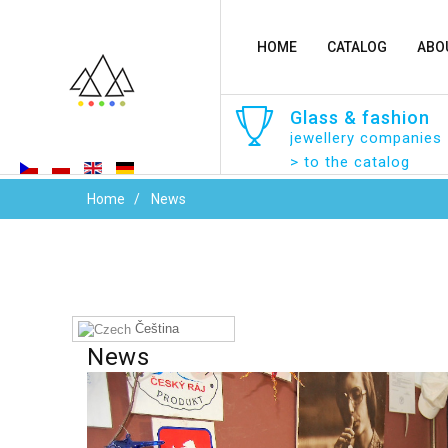
HOME
CATALOG
ABO
Glass
&
fashion
jewellery companies
> to the catalog
Home
News
Čeština‎
News