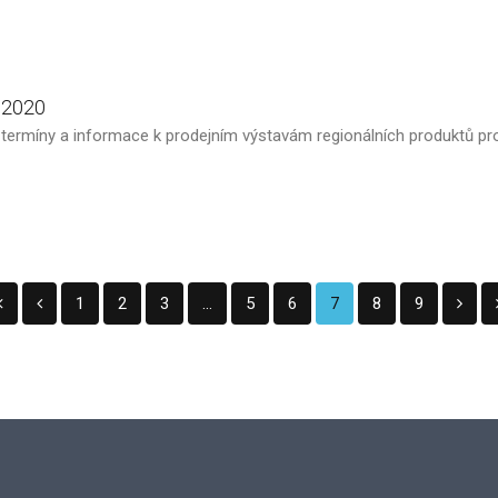
2020
e termíny a informace k prodejním výstavám regionálních produktů pro
1
2
3
...
5
6
7
8
9