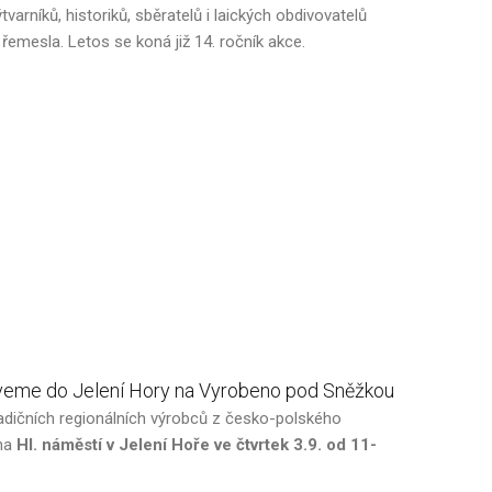
ýtvarníků, historiků, sběratelů i laických obdivovatelů
řemesla. Letos se koná již 14. ročník akce.
veme
do
Jelení
Hory
na
Vyrobeno
pod
Sněžkou
dičních regionálních výrobců z česko-polského
 na
Hl. náměstí v Jelení Hoře ve čtvrtek 3.9. od 11-