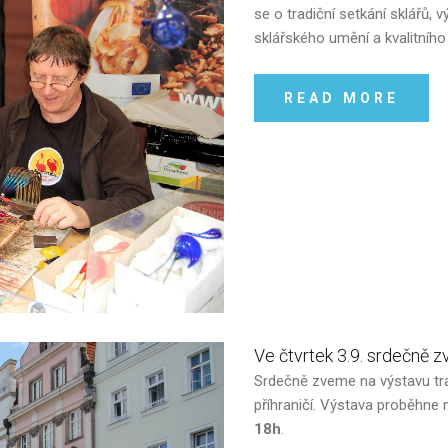
se o tradiční setkání sklářů, v
sklářského umění a kvalitního 
READ MORE
Ve
čtvrtek
3.9.
srdečně
z
Srdečně zveme na výstavu tra
příhraničí. Výstava proběhne
18h
.