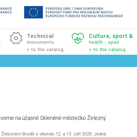
Technical
Culture,
sport
&
k
monuments
health - spas
> to the catalog
> to the catalog
zveme
na
úžasné
Skleněné
městečko
Železný
v Železném Brodě o víkendu 12. a 13. září 2020. Jedná